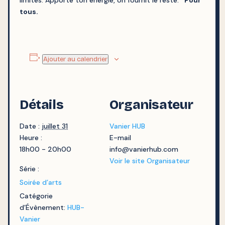
limites. Apporte ton énergie, on fournit le reste.
*
Pour
tous.
Ajouter au calendrier
Détails
Organisateur
Date :
juillet 31
Vanier HUB
Heure :
E-mail
18h00 - 20h00
info@vanierhub.com
Voir le site Organisateur
Série :
Soirée d’arts
Catégorie
d’Évènement:
HUB-
Vanier