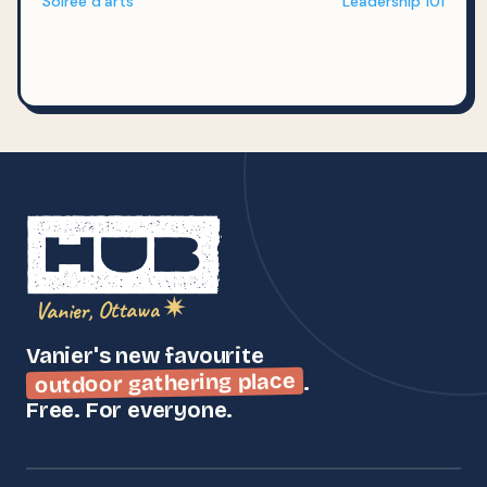
Soirée d’arts
Leadership 101
Vanier, Ottawa ✷
Vanier's new favourite
outdoor gathering place
.
Free. For everyone.