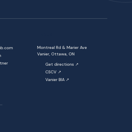
FIND US
Montreal Rd & Marier Ave
ub.com
Vanier, Ottawa, ON
m
tner
Get directions ↗
CSCV ↗
Vanier BIA ↗