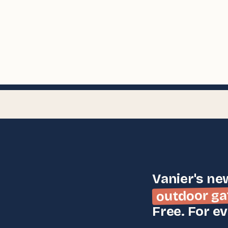
Vanier's ne
outdoor ga
Free. For e