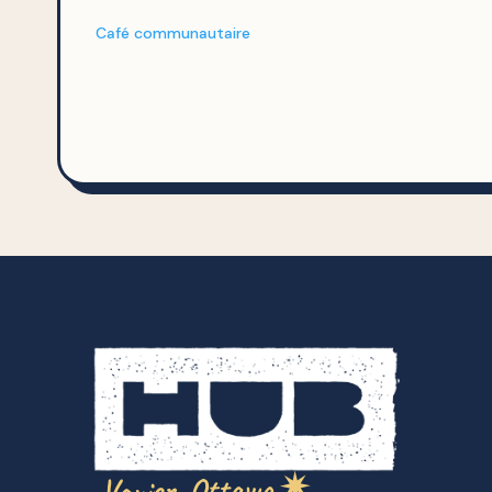
Café communautaire
Vanier, Ottawa ✷