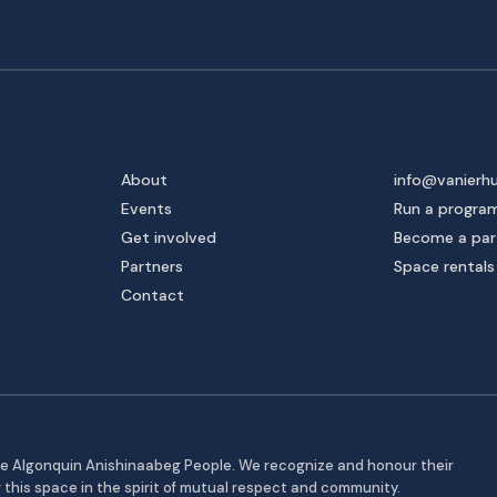
EXPLORE
CONNECT
About
info@vanierh
Events
Run a progra
Get involved
Become a par
Partners
Space rentals
Contact
the Algonquin Anishinaabeg People. We recognize and honour their
g this space in the spirit of mutual respect and community.