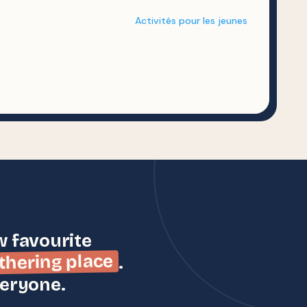
Activités pour les jeunes
w favourite
thering place
.
veryone.